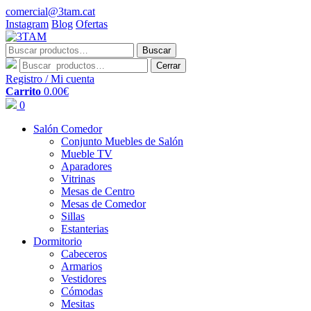
comercial@3tam.cat
Instagram
Blog
Ofertas
Buscar
Buscar
por:
Cerrar
Registro / Mi cuenta
Carrito
0.00
€
0
Salón Comedor
Conjunto Muebles de Salón
Mueble TV
Aparadores
Vitrinas
Mesas de Centro
Mesas de Comedor
Sillas
Estanterias
Dormitorio
Cabeceros
Armarios
Vestidores
Cómodas
Mesitas