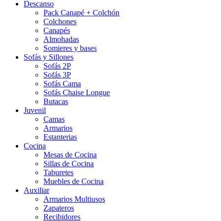
Descanso
Pack Canapé + Colchón
Colchones
Canapés
Almohadas
Somieres y bases
Sofás y Sillones
Sofás 2P
Sofás 3P
Sofás Cama
Sofás Chaise Longue
Butacas
Juvenil
Camas
Armarios
Estanterias
Cocina
Mesas de Cocina
Sillas de Cocina
Taburetes
Muebles de Cocina
Auxiliar
Armarios Multiusos
Zapateros
Recibidores