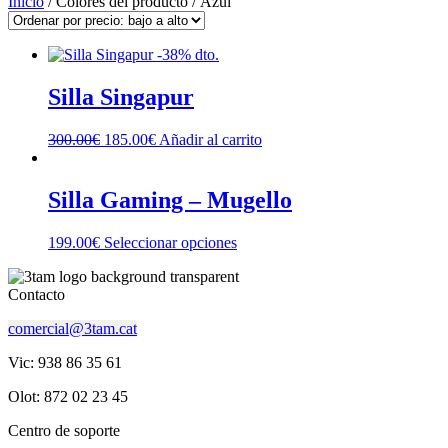
Inicio
/ Colores del producto / Azul
-38% dto.
Silla Singapur
El
El
300.00
€
185.00
€
Añadir al carrito
precio
precio
original
actual
era:
es:
Silla Gaming – Mugello
300.00€.
185.00€.
Este
199.00
€
Seleccionar opciones
producto
tiene
Contacto
múltiples
variantes.
comercial@3tam.cat
Las
opciones
Vic: 938 86 35 61
se
pueden
Olot: 872 02 23 45
elegir
en
Centro de soporte
la