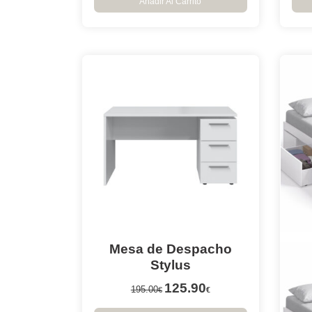
Añadir Al Carrito
Mesa de Despacho
Stylus
125.90
195.00
€
€