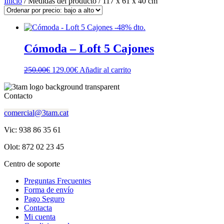
Inicio
/ Medidas del producto / 117 x 61 x 40 cm
-48% dto.
Cómoda – Loft 5 Cajones
El
El
250.00
€
129.00
€
Añadir al carrito
precio
precio
original
actual
Contacto
era:
es:
250.00€.
129.00€.
comercial@3tam.cat
Vic: 938 86 35 61
Olot: 872 02 23 45
Centro de soporte
Preguntas Frecuentes
Forma de envío
Pago Seguro
Contacta
Mi cuenta