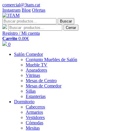
comercial@3tam.cat
Instagram
Blog
Ofertas
Buscar
Buscar
por:
Cerrar
Registro / Mi cuenta
Carrito
0.00
€
0
Salón Comedor
Conjunto Muebles de Salón
Mueble TV
Aparadores
Vitrinas
Mesas de Centro
Mesas de Comedor
Sillas
Estanterias
Dormitorio
Cabeceros
Armarios
Vestidores
Cómodas
Mesitas