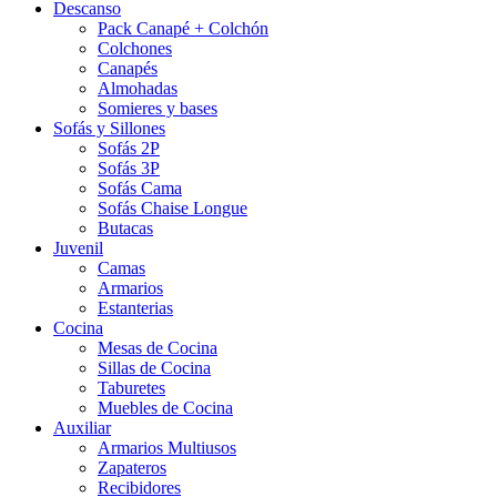
Descanso
Pack Canapé + Colchón
Colchones
Canapés
Almohadas
Somieres y bases
Sofás y Sillones
Sofás 2P
Sofás 3P
Sofás Cama
Sofás Chaise Longue
Butacas
Juvenil
Camas
Armarios
Estanterias
Cocina
Mesas de Cocina
Sillas de Cocina
Taburetes
Muebles de Cocina
Auxiliar
Armarios Multiusos
Zapateros
Recibidores