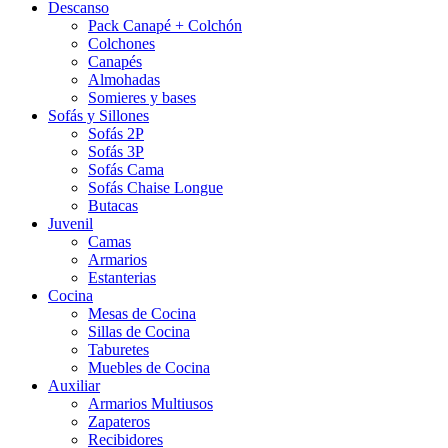
Descanso
Pack Canapé + Colchón
Colchones
Canapés
Almohadas
Somieres y bases
Sofás y Sillones
Sofás 2P
Sofás 3P
Sofás Cama
Sofás Chaise Longue
Butacas
Juvenil
Camas
Armarios
Estanterias
Cocina
Mesas de Cocina
Sillas de Cocina
Taburetes
Muebles de Cocina
Auxiliar
Armarios Multiusos
Zapateros
Recibidores