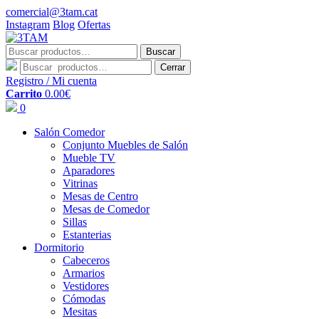
comercial@3tam.cat
Instagram
Blog
Ofertas
Buscar
Buscar
por:
Cerrar
Registro / Mi cuenta
Carrito
0.00
€
0
Salón Comedor
Conjunto Muebles de Salón
Mueble TV
Aparadores
Vitrinas
Mesas de Centro
Mesas de Comedor
Sillas
Estanterias
Dormitorio
Cabeceros
Armarios
Vestidores
Cómodas
Mesitas