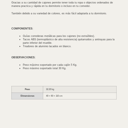
Gracias a su cantidad de cajones permite tener toda tu ropa o objectos ordenados de
manera practica y rápida en tu dormitorio o incluso en tu comedor.
También debido a su variedad de colores, es más fácil adaptarla a tu dormitorio.
COMPONENTES:
Guías correderas metálicas para los cajones (no extraíbles).
Tacos ABS (termoplástico de alta resistencia) quitarruidos y antirayas para la
parte inferior del mueble.
Tiradores de aluminio lacados en blanco.
OBSERVACIONES:
Peso máximo soportado por cada cajón 5 Kg.
Peso máximo soportado total 30 Kg.
Peso
32.20 kg
Dimensiones
40 × 60 × 110 cm