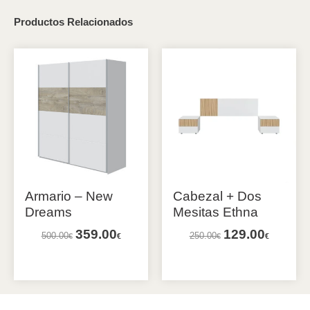
Productos Relacionados
Armario – New
Cabezal + Dos
Dreams
Mesitas Ethna
359.00
129.00
500.00
250.00
€
€
€
€
Añadir al carrito
Añadir al carrito