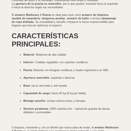
contenido del polvo y la humedad, manteniendo todo limpio y ordenado.
La
apertura de la puerta es reversible
, por lo que puedes montarla hacia la izquierda
o hacia la derecha según tus necesidades.
El
armario Multiusos 1 Puerta
es ideal para usar como
armario de limpieza
,
mueble de lavandería
,
despensa auxiliar
,
armario de baño
o incluso
almacenaje
de ropa doblada
. Su versatilidad y tamaño compacto lo hacen imprescindible para
hogares que buscan optimizar el espacio.
CARACTERÍSTICAS
PRINCIPALES:
Material:
Melamina de alta calidad.
Interior:
3 baldas regulables con soportes metálicos.
Puerta:
Batiente con bisagras metálicas y tirador ergonómico en ABS.
Apertura reversible:
izquierda o derecha.
Base:
tacos anti-ruido y anti-rayado.
Capacidad de carga:
hasta 45 kg (8 kg por balda).
Montaje sencillo:
incluye instrucciones y herrajes.
Servicio postventa:
100% satisfacción – reposición gratuita de piezas
dañadas o extraviadas.
Compacto, resistente y con un diseño que nunca pasa de moda, el
armario Multiusos