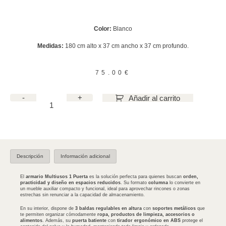
Color:
Blanco
Medidas:
180 cm alto x 37 cm ancho x 37 cm profundo.
75.00
€
-
+
Añadir al carrito
Descripción
Información adicional
El
armario Multiusos 1 Puerta
es la solución perfecta para quienes buscan
orden,
practicidad y diseño en espacios reducidos
. Su formato
columna
lo convierte en
un mueble auxiliar compacto y funcional, ideal para aprovechar rincones o zonas
estrechas sin renunciar a la capacidad de almacenamiento.
En su interior, dispone de
3 baldas regulables en altura
con
soportes metálicos
que
te permiten organizar cómodamente
ropa, productos de limpieza, accesorios o
alimentos
. Además, su
puerta batiente
con
tirador ergonómico en ABS
protege el