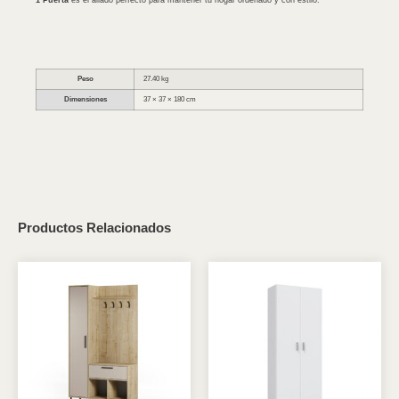
1 Puerta
es el aliado perfecto para mantener tu hogar ordenado y con estilo.
Peso
27.40 kg
Dimensiones
37 × 37 × 180 cm
Productos Relacionados