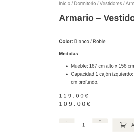
Inicio
/
Dormitorio
/
Vestidores
/ Arm
Armario – Vestid
Color:
Blanco / Roble
Medidas:
Mueble: 187 cm alto x 158 cm
Capacidad 1 cajón izquierdo:
cm profundo.
119.00
€
109.00
€
-
+
A