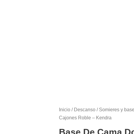
Inicio
/
Descanso
/
Somieres y bas
Cajones Roble – Kendra
Base De Cama Do