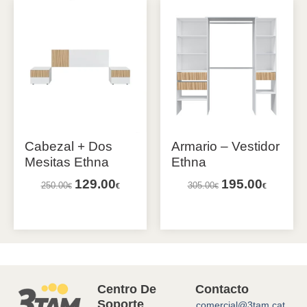
Cabezal + Dos
Armario – Vestidor
Mesitas Ethna
Ethna
129.00
195.00
250.00
305.00
€
€
€
€
Añadir al carrito
Añadir al carrito
Centro De
Contacto
Soporte
comercial@3tam.cat