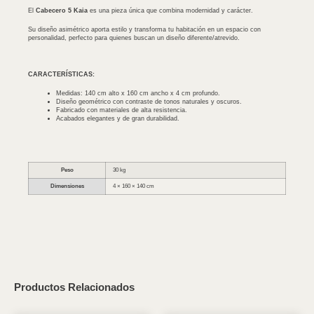
El
Cabecero 5 Kaia
es una pieza única que combina modernidad y carácter.
Su diseño asimétrico aporta estilo y transforma tu habitación en un espacio con
personalidad, perfecto para quienes buscan un diseño diferente/atrevido.
CARACTERÍSTICAS:
Medidas: 140 cm alto x 160 cm ancho x 4 cm profundo.
Diseño geométrico con contraste de tonos naturales y oscuros.
Fabricado con materiales de alta resistencia.
Acabados elegantes y de gran durabilidad.
Peso
30 kg
Dimensiones
4 × 160 × 140 cm
Productos Relacionados