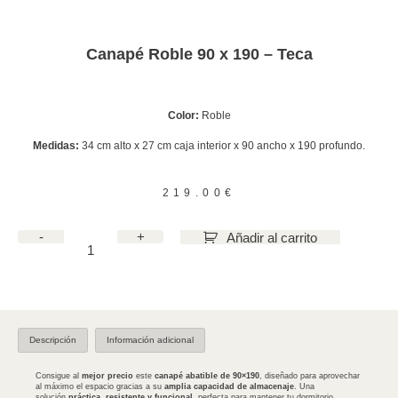
Canapé Roble 90 x 190 – Teca
Color:
Roble
Medidas:
34 cm alto x 27 cm caja interior x 90 ancho x 190 profundo.
219.00
€
-
+
Añadir al carrito
Descripción
Información adicional
Consigue al
mejor precio
este
canapé abatible de 90×190
, diseñado para aprovechar
al máximo el espacio gracias a su
amplia capacidad de almacenaje
. Una
solución
práctica, resistente y funcional
, perfecta para mantener tu dormitorio