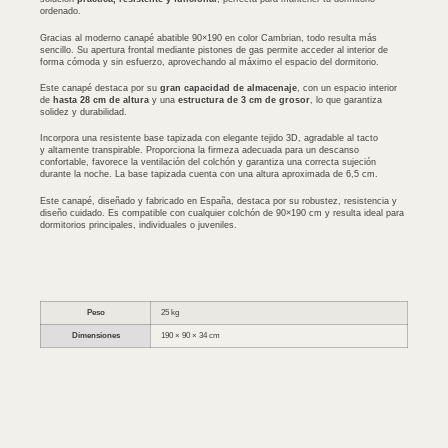
ordenado.
Gracias al moderno canapé abatible 90×190 en color Cambrian, todo resulta más
sencillo. Su apertura frontal mediante pistones de gas permite acceder al interior de
forma cómoda y sin esfuerzo, aprovechando al máximo el espacio del dormitorio.
Este canapé destaca por su
gran capacidad de almacenaje
, con un espacio interior
de
hasta 28 cm de altura
y una
estructura de 3 cm de grosor
, lo que garantiza
solidez y durabilidad.
Incorpora una resistente base tapizada con elegante tejido 3D, agradable al tacto
y altamente transpirable. Proporciona la firmeza adecuada para un descanso
confortable, favorece la ventilación del colchón y garantiza una correcta sujeción
durante la noche. La base tapizada cuenta con una altura aproximada de 6,5 cm.
Este canapé, diseñado y fabricado en España, destaca por su robustez, resistencia y
diseño cuidado. Es compatible con cualquier colchón de 90×190 cm y resulta ideal para
dormitorios principales, individuales o juveniles.
Peso
25 kg
Dimensiones
190 × 90 × 34 cm