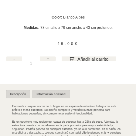
Color:
Blanco Alpes
Medidas:
78 cm alto x 79 cm ancho x 43 cm profundo.
49.00
€
-
+
Añadir al carrito
Descripción
Información adicional
Convierte cualquier rincón de tu hogar en un espacio de estudio o trabajo con esta
práctica mesa escritorio. Su diseño compacto y versátil la hace perfecta para
habitaciones pequeñas, sin comprometer estilo ni funcionalidad.
Es un escritorio muy resistente, capaz de soportar hasta 25kg de peso. Además, la
estructura cuenta con un refuerzo en la parte posterior para mayor estabilidad y
seguridad. Podrás ponerlo en cualquier estancia, ya se aun dormitorio, en el salón, en
una oficina o despacho… ¡porque combinará con todo! ¡No lo pienses más y consigue