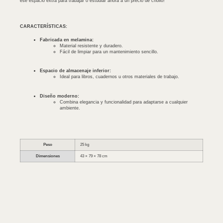
ese espacio extra para trabajar o estudiar ahora a un precio de chollo!
CARACTERÍSTICAS:
Fabricada en melamina:
Material resistente y duradero.
Fácil de limpiar para un mantenimiento sencillo.
Espacio de almacenaje inferior:
Ideal para libros, cuadernos u otros materiales de trabajo.
Diseño moderno:
Combina elegancia y funcionalidad para adaptarse a cualquier
ambiente.
Peso
25 kg
Dimensiones
43 × 79 × 78 cm