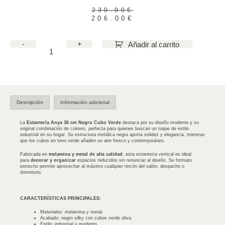
230.00
€
206.00
€
-
+
Añadir al carrito
Descripción
Información adicional
La
Estantería Anya 36 cm Negro Cubo Verde
destaca por su diseño moderno y su
original combinación de colores, perfecta para quienes buscan un toque de estilo
industrial en su hogar. Su estructura metálica negra aporta solidez y elegancia, mientras
que los cubos en tono verde añaden un aire fresco y contemporáneo.
Fabricada en
melamina y metal de alta calidad
, esta estantería vertical es ideal
para
decorar y organizar
espacios reducidos sin renunciar al diseño. Su formato
estrecho permite aprovechar al máximo cualquier rincón del salón, despacho o
dormitorio.
CARACTERÍSTICAS PRINCIPALES:
Materiales: melamina y metal.
Acabado: negro silky con cubos verde oliva.
Estilo: industrial y moderno.