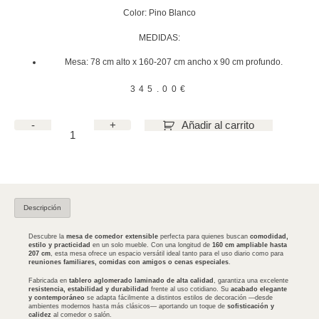
Color: Pino Blanco
MEDIDAS:
Mesa: 78 cm alto x 160-207 cm ancho x 90 cm profundo.
345.00
€
-
+
Añadir al carrito
Descripción
Descubre la
mesa de comedor extensible
perfecta para quienes buscan
comodidad,
estilo y practicidad
en un solo mueble. Con una longitud de
160 cm ampliable hasta
207 cm
, esta mesa ofrece un espacio versátil ideal tanto para el uso diario como para
reuniones familiares, comidas con amigos o cenas especiales
.
Fabricada en
tablero aglomerado laminado de alta calidad
, garantiza una excelente
resistencia, estabilidad y durabilidad
frente al uso cotidiano. Su
acabado elegante
y contemporáneo
se adapta fácilmente a distintos estilos de decoración —desde
ambientes modernos hasta más clásicos— aportando un toque de
sofisticación y
calidez
al comedor o salón.