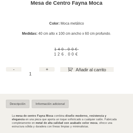
Mesa de Centro Fayna Moca
Color:
Moca metálico
Medidas:
40 cm alto x 100 cm ancho x 60 cm profundo.
140.00
€
126.00
€
-
+
Añadir al carrito
Descripción
Información adicional
La
mesa de centro Fayna Moca
combina
diseño moderno, resistencia y
elegancia
en una pieza que aporta un toque sofisticado a cualquier salón. Fabricada
completamente en
metal de alta calidad con acabado color moca
, ofrece una
estructura sólida y duradera con líneas limpias y minimalistas.