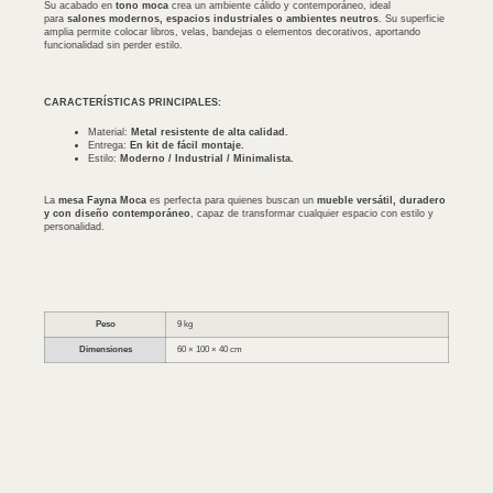
Su acabado en
tono moca
crea un ambiente cálido y contemporáneo, ideal
para
salones modernos, espacios industriales o ambientes neutros
. Su superficie
amplia permite colocar libros, velas, bandejas o elementos decorativos, aportando
funcionalidad sin perder estilo.
CARACTERÍSTICAS PRINCIPALES:
Material:
Metal resistente de alta calidad.
Entrega:
En kit de fácil montaje.
Estilo:
Moderno / Industrial / Minimalista.
La
mesa Fayna Moca
es perfecta para quienes buscan un
mueble versátil, duradero
y con diseño contemporáneo
, capaz de transformar cualquier espacio con estilo y
personalidad.
Peso
9 kg
Dimensiones
60 × 100 × 40 cm