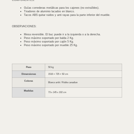
Guías correderas metálicas para los cajones (no extraíbles).
Tiradores de aluminio lacados en blanco.
Tacos ABS quitar ruidos y anti rayas para la parte inferior del mueble.
OBSERVACIONES:
Mesa reversible. El buc puede ir a la izquierda o a la derecha.
Peso máximo soportado por balda 2 Kg.
Peso máximo soportado por cajón 5 Kg.
Peso máximo soportado por mueble 25 Kg.
Peso
50 kg
Dimensiones
1516 × 725 × 92 cm
Colores
Blanco artik / Roble canadian
Medidas
73 x 145 x 102 cm