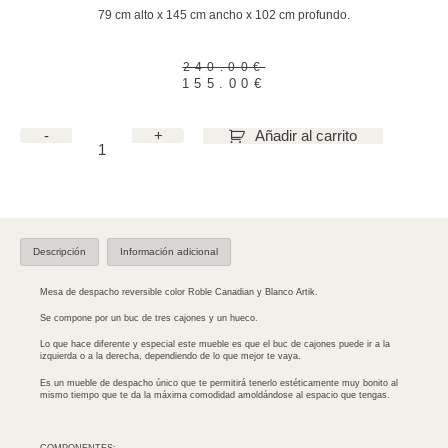
79 cm alto x 145 cm ancho x 102 cm profundo.
240.00
€
155.00
€
-
+
Añadir al carrito
Descripción
Información adicional
Mesa de despacho reversible color Roble Canadian y Blanco Artik.
Se compone por un buc de tres cajones y un hueco.
Lo que hace diferente y especial este mueble es que el buc de cajones puede ir a la
izquierda o a la derecha, dependiendo de lo que mejor te vaya.
Es un mueble de despacho único que te permitirá tenerlo estéticamente muy bonito al
mismo tiempo que te da la máxima comodidad amoldándose al espacio que tengas.
COMPONENTES: