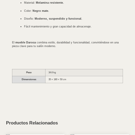
Material:
Melamina resistente.
Color:
Negro mate.
Diseño:
Moderno, suspendido y funcional.
Fácil mantenimiento y gran capacidad de almacenaje.
El
mueble Daroca
combina estilo, durabilidad y funcionalidad, convirtiéndose en una
pieza clave para tu salón moderno.
Peso
34.6 kg
Dimensiones
35 × 180 × 50 cm
Productos Relacionados