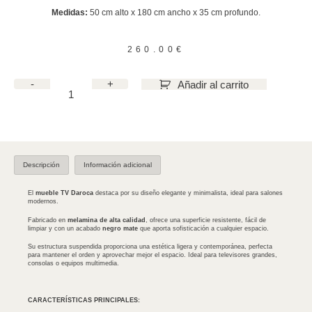
Medidas:
50 cm alto x 180 cm ancho x 35 cm profundo.
260.00
€
-
+
Añadir al carrito
Descripción
Información adicional
El
mueble TV Daroca
destaca por su diseño elegante y minimalista, ideal para salones
modernos.
Fabricado en
melamina de alta calidad
, ofrece una superficie resistente, fácil de
limpiar y con un acabado
negro mate
que aporta sofisticación a cualquier espacio.
Su estructura suspendida proporciona una estética ligera y contemporánea, perfecta
para mantener el orden y aprovechar mejor el espacio. Ideal para televisores grandes,
consolas o equipos multimedia.
CARACTERÍSTICAS PRINCIPALES: