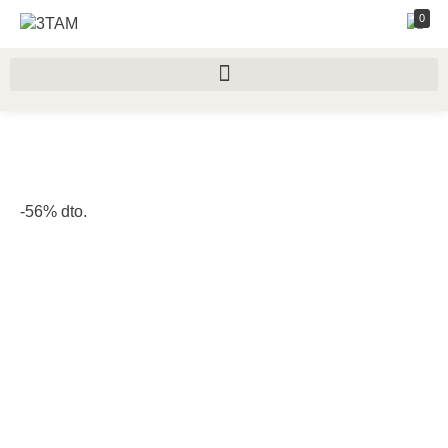
0
-56% dto.