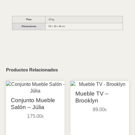
Peso
12 kg
Dimensiones
53 × 43 × 84 cm
Productos Relacionados
Mueble TV –
Conjunto Mueble
Brooklyn
Salón – Júlia
89.00
€
175.00
€
Añadir al carrito
Añadir al carrito