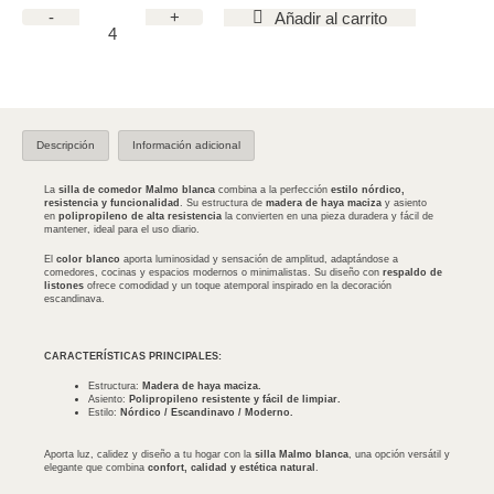
-
+
Añadir al carrito
Descripción
Información adicional
La
silla de comedor Malmo blanca
combina a la perfección
estilo nórdico,
resistencia y funcionalidad
. Su estructura de
madera de haya maciza
y asiento
en
polipropileno de alta resistencia
la convierten en una pieza duradera y fácil de
mantener, ideal para el uso diario.
El
color blanco
aporta luminosidad y sensación de amplitud, adaptándose a
comedores, cocinas y espacios modernos o minimalistas. Su diseño con
respaldo de
listones
ofrece comodidad y un toque atemporal inspirado en la decoración
escandinava.
CARACTERÍSTICAS PRINCIPALES:
Estructura:
Madera de haya maciza.
Asiento:
Polipropileno resistente y fácil de limpiar.
Estilo:
Nórdico / Escandinavo / Moderno.
Aporta luz, calidez y diseño a tu hogar con la
silla Malmo blanca
, una opción versátil y
elegante que combina
confort, calidad y estética natural
.